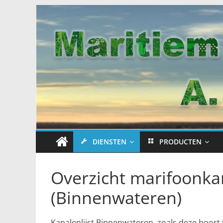
Maritiem
Spring
naar
Service
inhoud
Center
A.
Brand
DIENSTEN
PRODUCTEN
B.V.
Overzicht marifoonk
(Binnenwateren)
Kanalenlijst Binnenwateren, zoals deze hoort