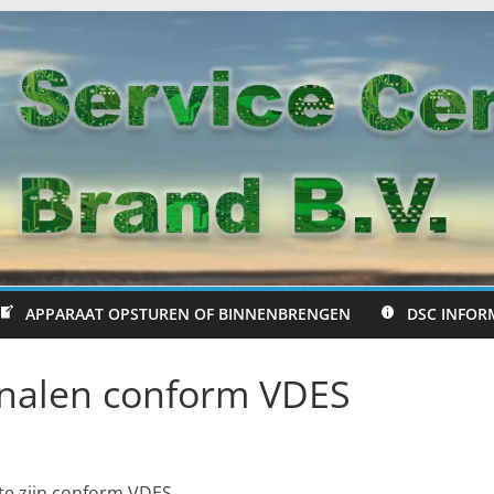
APPARAAT OPSTUREN OF BINNENBRENGEN
DSC INFOR
analen conform VDES
 te zijn conform VDES